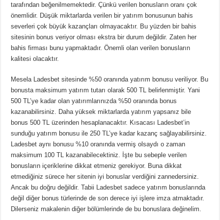
tarafından beğenilmemektedir. Çünkü verilen bonusların oranı çok
önemlidir. Düşük miktarlarda verilen bir yatırım bonusunun bahis
severleri çok büyük kazançları olmayacaktır. Bu yüzden bir bahis
sitesinin bonus veriyor olması ekstra bir durum değildir. Zaten her
bahis firması bunu yapmaktadır. Önemli olan verilen bonusların
kalitesi olacaktır.
Mesela Ladesbet sitesinde %50 oranında yatırım bonusu veriliyor. Bu
bonusta maksimum yatırım tutarı olarak 500 TL belirlenmiştir. Yani
500 TL’ye kadar olan yatırımlarınızda %50 oranında bonus
kazanabilirsiniz. Daha yüksek miktarlarda yatırım yapsanız bile
bonus 500 TL üzerinden hesaplanacaktır. Kısacası Ladesbet’in
sunduğu yatırım bonusu ile 250 TL’ye kadar kazanç sağlayabilirsiniz.
Ladesbet aynı bonusu %10 oranında vermiş olsaydı o zaman
maksimum 100 TL kazanabilecektiniz. İşte bu sebeple verilen
bonusların içeriklerine dikkat etmeniz gerekiyor. Buna dikkat
etmediğiniz sürece her sitenin iyi bonuslar verdiğini zannedersiniz.
Ancak bu doğru değildir. Tabii Ladesbet sadece yatırım bonuslarında
değil diğer bonus türlerinde de son derece iyi işlere imza atmaktadır.
Dilerseniz makalenin diğer bölümlerinde de bu bonuslara değinelim.