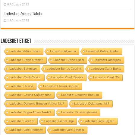
8 Ağustos 2022
Ladesbet Adres Takibi
1 Ağustos 2022
Ladesbet Etiket
Ladesbet Adres Takibi
Ladesbet Altyapısı
Ladesbet Bahis Bozdur
Ladesbet Bahis Oranları
Ladesbet Bahis Sitesi
Ladesbet Blackjack
Ladesbet Bonusları
Ladesbet Bonus Çevrimi
Ladesbet Canlı Bahis
Ladesbet Canlı Casino
Ladesbet Canlı Destek
Ladesbet Canlı TV
Ladesbet Casino
Ladesbet Casino Bonusu
Ladesbet Casino Sağlayıcıları
Ladesbet Deneme Bonusu
Ladesbet Deneme Bonusu Veriyor Mu?
Ladesbet Dolandırıcı Mı?
Ladesbet Doğru Adresi Nedir?
Ladesbet Finans İşlemleri
Ladesbet Freebet
Ladesbet Genel Bilgi
Ladesbet Giriş Bilgileri
Ladesbet Giriş Problemi
Ladesbet Giriş Sayfası