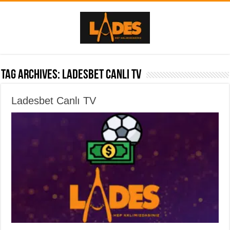
Tag Archives:
Ladesbet Canlı TV
Ladesbet Canlı TV