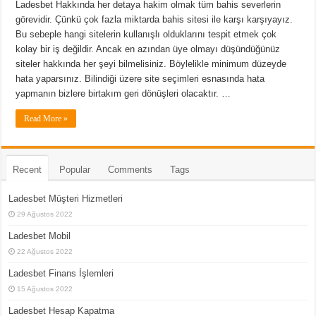
Ladesbet Hakkında her detaya hakim olmak tüm bahis severlerin
görevidir. Çünkü çok fazla miktarda bahis sitesi ile karşı karşıyayız.
Bu sebeple hangi sitelerin kullanışlı olduklarını tespit etmek çok
kolay bir iş değildir. Ancak en azından üye olmayı düşündüğünüz
siteler hakkında her şeyi bilmelisiniz. Böylelikle minimum düzeyde
hata yaparsınız. Bilindiği üzere site seçimleri esnasında hata
yapmanın bizlere birtakım geri dönüşleri olacaktır. …
Read More »
Recent
Popular
Comments
Tags
Ladesbet Müşteri Hizmetleri
29 Ağustos 2022
Ladesbet Mobil
22 Ağustos 2022
Ladesbet Finans İşlemleri
15 Ağustos 2022
Ladesbet Hesap Kapatma