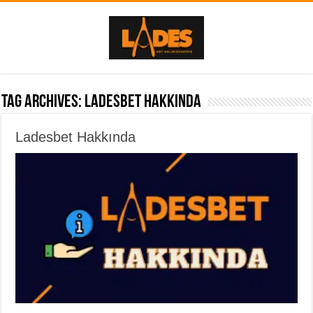
Tag Archives:
Ladesbet Hakkında
Ladesbet Hakkında