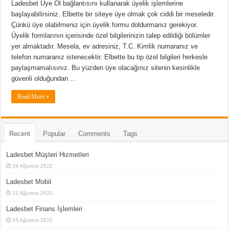
Ladesbet Üye Ol bağlantısını kullanarak üyelik işlemlerine
başlayabilirsiniz. Elbette bir siteye üye olmak çok ciddi bir meseledir.
Çünkü üye olabilmeniz için üyelik formu doldurmanız gerekiyor.
Üyelik formlarının içerisinde özel bilgilerinizin talep edildiği bölümler
yer almaktadır. Mesela, ev adresiniz, T.C. Kimlik numaranız ve
telefon numaranız istenecektir. Elbette bu tip özel bilgileri herkesle
paylaşmamalısınız. Bu yüzden üye olacağınız sitenin kesinlikle
güvenli olduğundan …
Read More »
Recent
Popular
Comments
Tags
Ladesbet Müşteri Hizmetleri
29 Ağustos 2022
Ladesbet Mobil
22 Ağustos 2022
Ladesbet Finans İşlemleri
15 Ağustos 2022