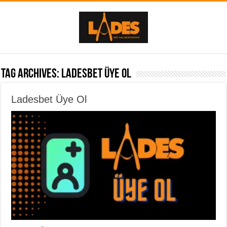
Tag Archives:
Ladesbet Üye Ol
Ladesbet Üye Ol