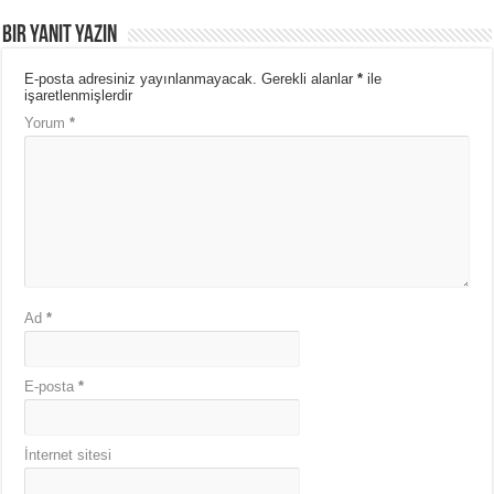
Bir yanıt yazın
E-posta adresiniz yayınlanmayacak.
Gerekli alanlar
*
ile
işaretlenmişlerdir
Yorum
*
Ad
*
E-posta
*
İnternet sitesi