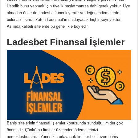
Üstelik bunu yapmak için üyelik başlatmanıza dahi gerek yoktur. Üye
olmadan önce de Ladesbet’i inceleyebilir ve değerlendirmelerde
bulunabilirsiniz. Zaten Ladesbet’in saklayacak hiçbir şeyi yoktur.
Aslında kaliteli sitelerde bu genellikle böyledir.
Ladesbet Finansal İşlemler
Bahis sitelerinin finansal işlemler konusunda sunduğu limitler çok
önemlidir. Çünkü bu limitler üzerinden ödemelerinizi
gerçekleştirirsiniz. Yani sizi zorlayacak limitler belirleyen bahis