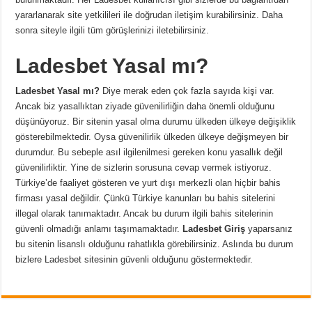
yararlanarak site yetkilileri ile doğrudan iletişim kurabilirsiniz. Daha
sonra siteyle ilgili tüm görüşlerinizi iletebilirsiniz.
Ladesbet Yasal mı?
Ladesbet Yasal mı?
Diye merak eden çok fazla sayıda kişi var.
Ancak biz yasallıktan ziyade güvenilirliğin daha önemli olduğunu
düşünüyoruz. Bir sitenin yasal olma durumu ülkeden ülkeye değişiklik
gösterebilmektedir. Oysa güvenilirlik ülkeden ülkeye değişmeyen bir
durumdur. Bu sebeple asıl ilgilenilmesi gereken konu yasallık değil
güvenilirliktir. Yine de sizlerin sorusuna cevap vermek istiyoruz.
Türkiye’de faaliyet gösteren ve yurt dışı merkezli olan hiçbir bahis
firması yasal değildir. Çünkü Türkiye kanunları bu bahis sitelerini
illegal olarak tanımaktadır. Ancak bu durum ilgili bahis sitelerinin
güvenli olmadığı anlamı taşımamaktadır.
Ladesbet Giriş
yaparsanız
bu sitenin lisanslı olduğunu rahatlıkla görebilirsiniz. Aslında bu durum
bizlere Ladesbet sitesinin güvenli olduğunu göstermektedir.