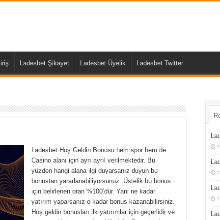
riş
Ladesbet Şikayet
Ladesbet Üyelik
Ladesbet Twitter
R
Lad
2
Ladesbet Hoş Geldin Bonusu hem spor hem de
Casino alanı için ayrı ayrıl verilmektedir. Bu
Lad
yüzden hangi alana ilgi duyarsanız duyun bu
2
bonustan yararlanabiliyorsunuz. Üstelik bu bonus
Lad
için belirlenen oran %100’dür. Yani ne kadar
1
yatırım yaparsanız o kadar bonus kazanabilirsiniz.
Hoş geldin bonusları ilk yatırımlar için geçerlidir ve
La